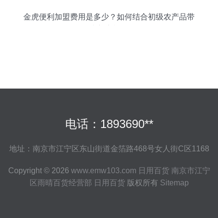
金虎便利加盟费用是多少？如何结合初级农产品带
来新商机？
电话：1893690**
地址：南京市江宁区东山街道金箔路468号女人街C区1168
Copyright © 2026
www.emw103.com
日用百货
南京市江宁
区雨晴百货经营部
日用百货
版权所有
Sitemap