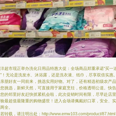
烁沣超市现正举办洗化日用品特惠大促：全场商品郑重承诺“买一
一”！无论是洗发水、沐浴露，还是洗衣液、纸巾，尽享双倍实惠
邀亲朋好友一同前来，挑选实用好物。对了，还有精选初级农产
供您挑选，新鲜天然，可直接用于家庭烹饪，价格透明公道。快
诉您的邻里好友赶快抓紧机会啦，此次促销时间有限，尽早赴店
体验最超值最隆重的购物盛世！进入会场请佩戴好口罩，安全、
惠两全。
若转载，请注明出处：http://www.emw103.com/product/87.html