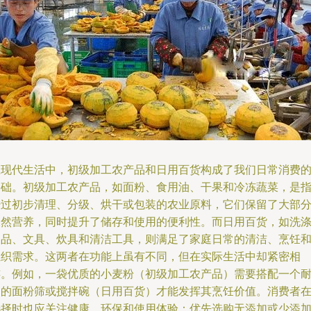
在现代生活中，初级加工农产品和日用百货构成了我们日常消费
基础。初级加工农产品，如面粉、食用油、干果和冷冻蔬菜，是
经过初步清理、分级、烘干或包装的农业原料，它们保留了大部
天然营养，同时提升了储存和使用的便利性。而日用百货，如洗
用品、文具、炊具和清洁工具，则满足了家庭日常的清洁、烹饪
组织需求。这两者在功能上虽有不同，但在实际生活中却紧密相
连。例如，一袋优质的小麦粉（初级加工农产品）需要搭配一个
用的面粉筛或搅拌碗（日用百货）才能发挥其烹饪价值。消费者
选择时也应关注健康、环保和使用体验：优先选购无添加或少添