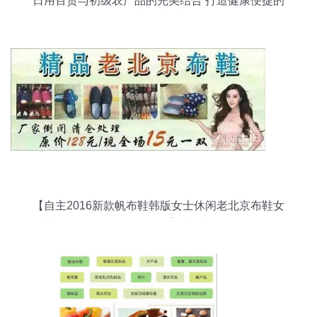
日用百货与初级农产品的完美结合 打造健康便捷的
生活方式
【自主2016新款帆布鞋韩版女士休闲老北京布鞋女
鞋地摊跑江湖热销TB-0012】义乌市讯发日用品厂
- 产品库