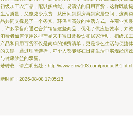
的初级加工农产品，配以多功能、易清洁的日用百货，这样既能
升生活质量，又能减少浪费。从田间到厨房再到家居空间，这两
商品共同支撑起了一个务实、环保且高效的生活方式。在商业实
中，许多零售商通过合并销售这些商品，优化了供应链效率，并
育消费者如何使用这些产品来丰富日常餐饮和居家活动。初级加
农产品和日用百货不仅是简单的消费清单，更是绿色生活与便捷
验的关键。通过理智选择，每个人都能够在日常生活中实现经济
益与健康效益的双赢。
若转载，请注明出处：http://www.emw103.com/product/91.html
新时间：2026-08-08 17:05:13